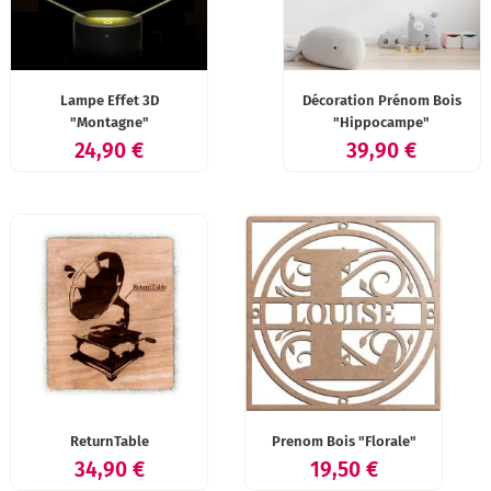
Lampe Effet 3D
Décoration Prénom Bois
"Montagne"
"Hippocampe"
Prix
Prix
24,90 €
39,90 €
ReturnTable
Prenom Bois "Florale"
Prix
Prix
34,90 €
19,50 €