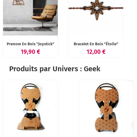
Prenom En Bois "Joystick"
Bracelet En Bois "Étoile"
Prix
Prix
19,90 €
12,00 €
Produits par Univers : Geek