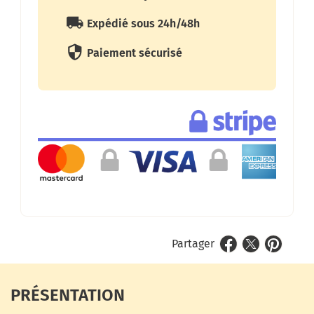
local_shipping
Expédié sous 24h/48h
security
Paiement sécurisé
Partager
PRÉSENTATION