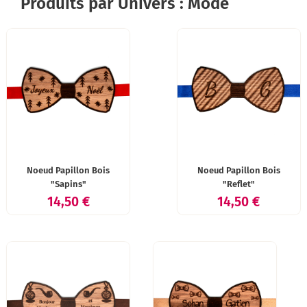
Produits par Univers : Mode
Noeud Papillon Bois
Noeud Papillon Bois
"Sapins"
"Reflet"
Prix
Prix
14,50 €
14,50 €