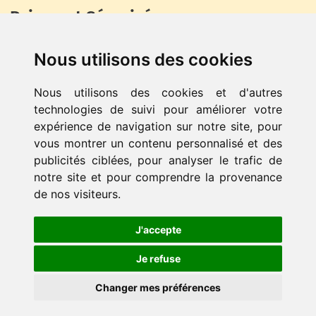
Paiement Sécurisé
Nous utilisons des cookies
Nous utilisons des cookies et d'autres
technologies de suivi pour améliorer votre
expérience de navigation sur notre site, pour
vous montrer un contenu personnalisé et des
© LeCutShop - Réalisé par
NdkDesign Expert Prestashop
-
publicités ciblées, pour analyser le trafic de
Tous droits réservés -
Module de personnalisation pour
notre site et pour comprendre la provenance
Prestashop
de nos visiteurs.
Withdrawal & Return
J'accepte
Je refuse
Changer mes préférences
menu