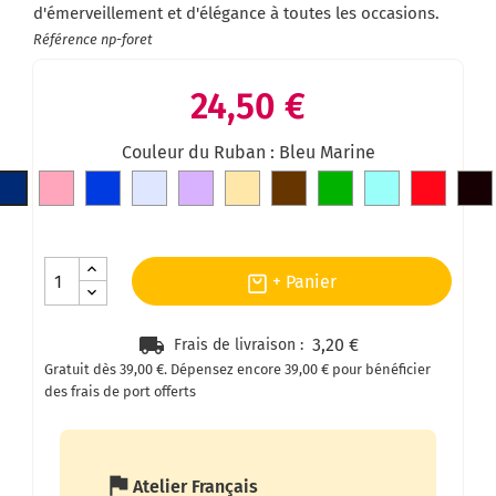
d'émerveillement et d'élégance à toutes les occasions.
Référence
np-foret
24,50 €
Couleur du Ruban : Bleu Marine
Rose
Bleu
Gris
Mauve
Doré
Marron
Vert
Bleu
Rouge
Bleu
roi
clair
clair
Marine
+ Panier
local_shipping
3,20 €
Frais de livraison :
Gratuit dès 39,00 €.
Dépensez encore 39,00 € pour bénéficier
des frais de port offerts
assistant_photo
Atelier Français