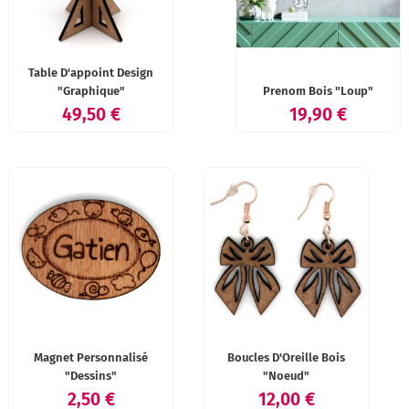
Table D'appoint Design
"Graphique"
Prenom Bois "Loup"
Prix
Prix
49,50 €
19,90 €
Magnet Personnalisé
Boucles D'Oreille Bois
"Dessins"
"Noeud"
Prix
Prix
2,50 €
12,00 €