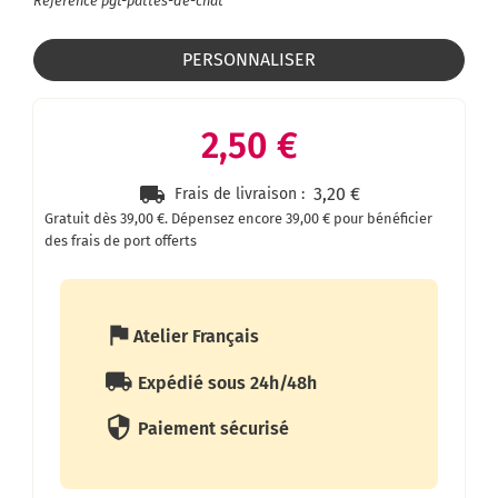
Référence
pgt-pattes-de-chat
PERSONNALISER
2,50 €
local_shipping
3,20 €
Frais de livraison :
Gratuit dès 39,00 €.
Dépensez encore 39,00 € pour bénéficier
des frais de port offerts
assistant_photo
Atelier Français
local_shipping
Expédié sous 24h/48h
security
Paiement sécurisé